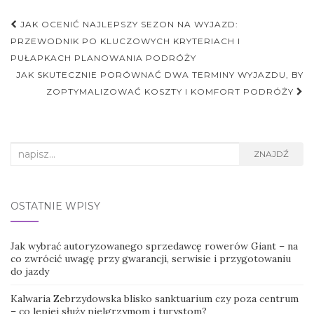
Nawigacja
JAK OCENIĆ NAJLEPSZY SEZON NA WYJAZD:
postu
PRZEWODNIK PO KLUCZOWYCH KRYTERIACH I
PUŁAPKACH PLANOWANIA PODRÓŻY
JAK SKUTECZNIE PORÓWNAĆ DWA TERMINY WYJAZDU, BY
ZOPTYMALIZOWAĆ KOSZTY I KOMFORT PODRÓŻY
Search
ZNAJDŹ
for:
OSTATNIE WPISY
Jak wybrać autoryzowanego sprzedawcę rowerów Giant – na
co zwrócić uwagę przy gwarancji, serwisie i przygotowaniu
do jazdy
Kalwaria Zebrzydowska blisko sanktuarium czy poza centrum
– co lepiej służy pielgrzymom i turystom?